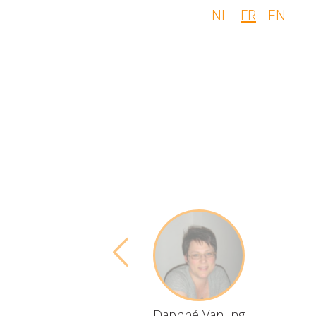
NL
FR
EN
Daphné Van Ing